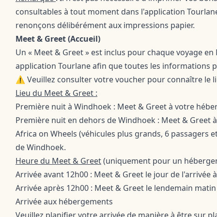
consultables à tout moment dans l'application Tourl
renonçons délibérément aux impressions papier.
Meet & Greet (Accueil)
Un « Meet & Greet » est inclus pour chaque voyage en N
application Tourlane afin que toutes les informations p
⚠️ Veuillez consulter votre voucher pour connaître le li
Lieu du Meet & Greet :
Première nuit à Windhoek : Meet & Greet à votre héb
Première nuit en dehors de Windhoek : Meet & Greet à
Africa on Wheels (véhicules plus grands, 6 passagers et
de Windhoek.
Heure du Meet & Greet
(uniquement pour un hébergem
Arrivée avant 12h00 : Meet & Greet le jour de l'arrivée 
Arrivée après 12h00 : Meet & Greet le lendemain matin
Arrivée aux hébergements
Veuillez planifier votre arrivée de manière à être sur p