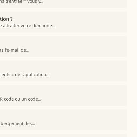
ns d'entrée"" Vous y…
tion ?
de à traiter votre demande…
as l'e-mail de…
ents » de l'application…
 QR code ou un code…
'hébergement, les…